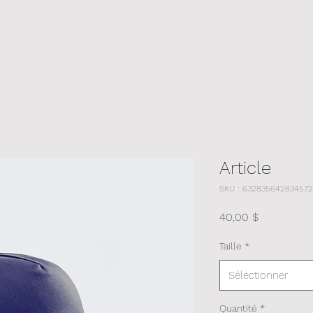
Article
SKU : 632835642834572
Prix
40,00 $
Taille
*
Sélectionner
Quantité
*